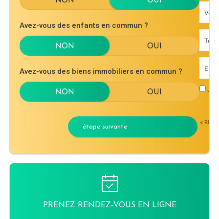
Avez-vous des enfants en commun ?
Avez-vous des biens immobiliers en commun ?
J'ac
< RET
étape suivante
PRENEZ RENDEZ-VOUS EN LIGNE