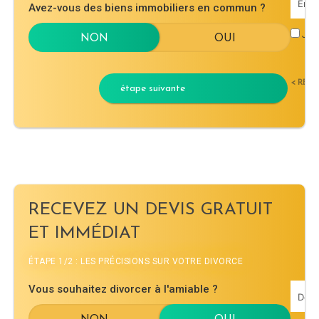
Avez-vous des biens immobiliers en commun ?
J'ac
< RET
étape suivante
RECEVEZ UN DEVIS GRATUIT
ET IMMÉDIAT
ÉTAPE 1/2 : LES PRÉCISIONS SUR VOTRE DIVORCE
Vous souhaitez divorcer à l'amiable ?