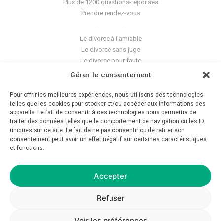
Plus de 1200 questions-réponses
Prendre rendez-vous
Le divorce à l'amiable
Le divorce sans juge
Le divorce pour faute
Le divorce accepté
Gérer le consentement
L'altération du lien conjugal
La séparation de corps
Pour offrir les meilleures expériences, nous utilisons des technologies
Les violences conjugales
telles que les cookies pour stocker et/ou accéder aux informations des
appareils. Le fait de consentir à ces technologies nous permettra de
traiter des données telles que le comportement de navigation ou les ID
Le blog du cabinet
uniques sur ce site. Le fait de ne pas consentir ou de retirer son
consentement peut avoir un effet négatif sur certaines caractéristiques
Glossaire
et fonctions.
La pension alimentaire
Mentions légales
Déontologie
Accepter
Crédits
Politique de confidentialité
Refuser
Voir les préférences