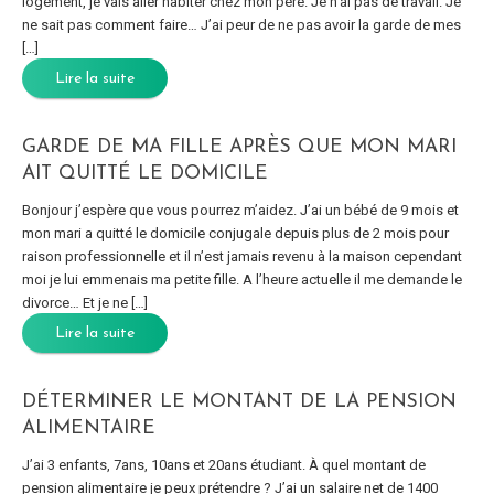
logement, je vais aller habiter chez mon père. Je n’ai pas de travail. Je
ne sait pas comment faire… J’ai peur de ne pas avoir la garde de mes
[…]
Lire la suite
GARDE DE MA FILLE APRÈS QUE MON MARI
AIT QUITTÉ LE DOMICILE
Bonjour j’espère que vous pourrez m’aidez. J’ai un bébé de 9 mois et
mon mari a quitté le domicile conjugale depuis plus de 2 mois pour
raison professionnelle et il n’est jamais revenu à la maison cependant
moi je lui emmenais ma petite fille. A l’heure actuelle il me demande le
divorce… Et je ne […]
Lire la suite
DÉTERMINER LE MONTANT DE LA PENSION
ALIMENTAIRE
J’ai 3 enfants, 7ans, 10ans et 20ans étudiant. À quel montant de
pension alimentaire je peux prétendre ? J’ai un salaire net de 1400