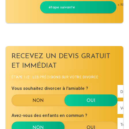
< RET
étape suivante
RECEVEZ UN DEVIS GRATUIT
ET IMMÉDIAT
ÉTAPE 1/2 : LES PRÉCISIONS SUR VOTRE DIVORCE
Vous souhaitez divorcer à l'amiable ?
Avez-vous des enfants en commun ?