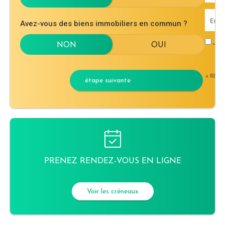
Avez-vous des biens immobiliers en commun ?
J'ac
< RET
étape suivante
PRENEZ RENDEZ-VOUS EN LIGNE
Voir les créneaux