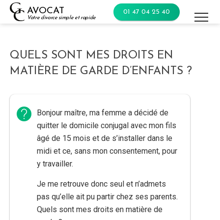
Skip
AVOCAT
01 47 04 25 40
to
Votre divorce simple et rapide
content
QUELS SONT MES DROITS EN
MATIÈRE DE GARDE D’ENFANTS ?
Bonjour maître, ma femme a décidé de
quitter le domicile conjugal avec mon fils
âgé de 15 mois et de s’installer dans le
midi et ce, sans mon consentement, pour
y travailler.
Je me retrouve donc seul et n’admets
pas qu’elle ait pu partir chez ses parents.
Quels sont mes droits en matière de