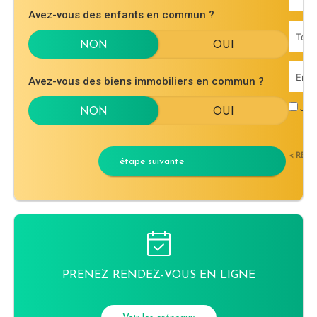
Avez-vous des enfants en commun ?
Avez-vous des biens immobiliers en commun ?
J'ac
< RET
étape suivante
PRENEZ RENDEZ-VOUS EN LIGNE