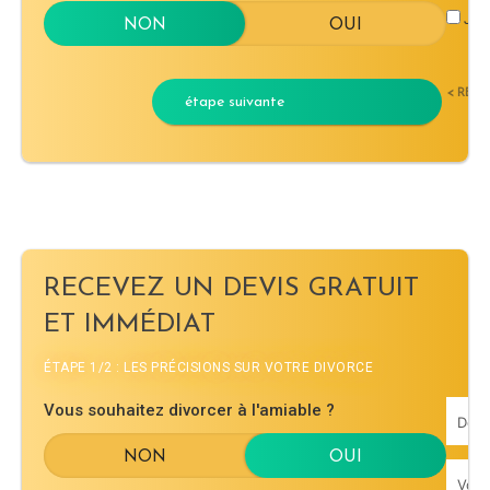
J'ac
< RET
étape suivante
RECEVEZ UN DEVIS GRATUIT
ET IMMÉDIAT
ÉTAPE 1/2 : LES PRÉCISIONS SUR VOTRE DIVORCE
Vous souhaitez divorcer à l'amiable ?