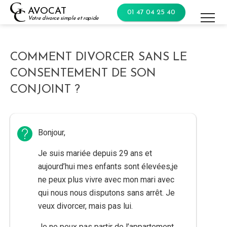
Skip
AVOCAT
01 47 04 25 40
to
Votre divorce simple et rapide
content
COMMENT DIVORCER SANS LE
CONSENTEMENT DE SON
CONJOINT ?
Bonjour,
Je suis mariée depuis 29 ans et
aujourd’hui mes enfants sont élevées,je
ne peux plus vivre avec mon mari avec
qui nous nous disputons sans arrêt. Je
veux divorcer, mais pas lui.
Je ne peux pas partir de l’appartement