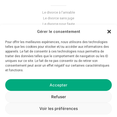
Le divorce à l'amiable
Le divorce sans juge
Le divorce pour faute
Le divorce accepté
Gérer le consentement
L'altération du lien conjugal
La séparation de corps
Pour offrir les meilleures expériences, nous utilisons des technologies
Les violences conjugales
telles que les cookies pour stocker et/ou accéder aux informations des
appareils. Le fait de consentir à ces technologies nous permettra de
traiter des données telles que le comportement de navigation ou les ID
Le blog du cabinet
uniques sur ce site. Le fait de ne pas consentir ou de retirer son
consentement peut avoir un effet négatif sur certaines caractéristiques
Glossaire
et fonctions.
La pension alimentaire
Mentions légales
Déontologie
Accepter
Crédits
Politique de confidentialité
Refuser
Voir les préférences