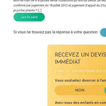
Mon ex mari ne m’a jamais versé l’indemnité au titre du devoir de se
confirmé par jugement du 18 juillet 2012 et jugement d’appel du 25 j
je porter plainte ? […]
Lire la suite
Si vous ne trouvez pas la réponse à votre question :
RECEVEZ UN DEVIS
IMMÉDIAT
ÉTAPE 1/2 : LES PRÉCISIONS SUR 
Vous souhaitez divorcer à l'am
Avez-vous des enfants en co