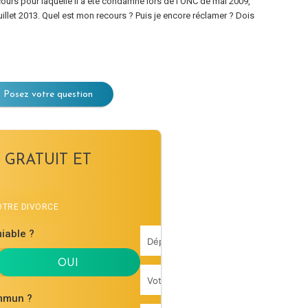
cours pour laquelle il a été condamné lors de l’ONC de mai 2009,
uillet 2013. Quel est mon recours ? Puis je encore réclamer ? Dois
Posez votre question
 GRATUIT ET
VOTRE DIVORCE
iable ?
mmun ?