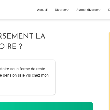
Accueil
Divorce
Avocat divorce
D
RSEMENT LA
IRE ?
toire sous forme de rente
te pension si je vis chez mon