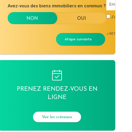
Avez-vous des biens immobiliers en commun ?
J'accepte l
< RETOUR
étape suivante
PRENEZ RENDEZ-VOUS EN
LIGNE
Voir les créneaux