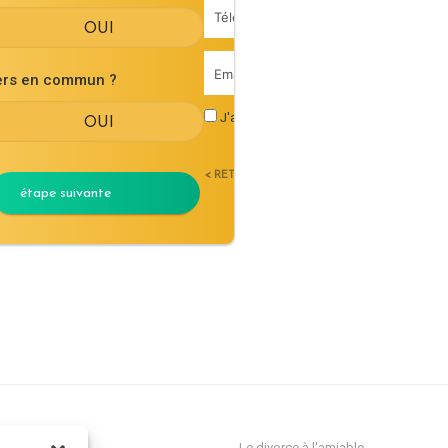
iers en commun ?
J'accepte les
conditions générales d'uti
< RETOUR
étape suivante
ocat Divorce
Le divorce à l'amiable