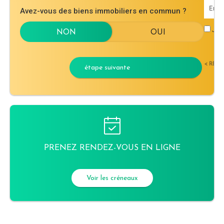
Avez-vous des biens immobiliers en commun ?
J'ac
< RET
étape suivante
PRENEZ RENDEZ-VOUS EN LIGNE
Voir les créneaux