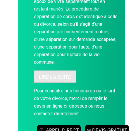
époux de vivre séparément tout en
restant mariés. La procédure de
séparation de corps est identique à celle
du divorce, selon qu’il s’agit d’une
séparation par consentement mutuel,
d’une séparation sur demande acceptée,
d’une séparation pour faute, d’une
séparation pour rupture de la vie
commune.
LIRE LA SUITE
Pour connaître nos honoraires ou le tarif
de votre divorce, merci de remplir le
devis en ligne ci-dessous ou nous
contacter directement
☏ APPEL DIRECT
✉ DEVIS GRATUIT