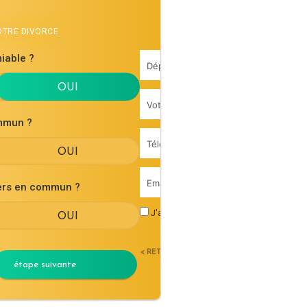
VOTRE DIVORCE
iable ?
mmun ?
iers en commun ?
J'accepte les
conditions générales d'uti
< RETOUR
étape suivante