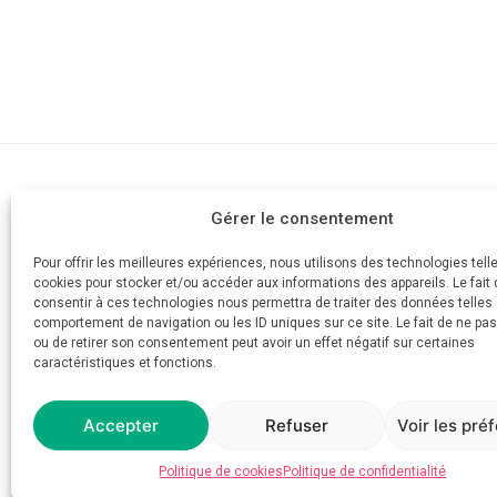
Cabinet d'av
Gérer le consentement
AVOCAT
Devis
Votre divorce simple et rapide
Pour offrir les meilleures expériences, nous utilisons des technologies tell
Mes honorai
cookies pour stocker et/ou accéder aux informations des appareils. Le fait 
Aide juridicti
consentir à ces technologies nous permettra de traiter des données telles 
Posez votre 
comportement de navigation ou les ID uniques sur ce site. Le fait de ne pa
ou de retirer son consentement peut avoir un effet négatif sur certaines
Plus de 1200
caractéristiques et fonctions.
Prendre rend
Accepter
Refuser
Voir les pré
Politique de cookies
Politique de confidentialité