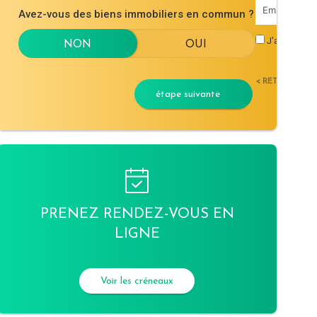
Avez-vous des biens immobiliers en commun ?
J'accepte l
< RETOUR
étape suivante
PRENEZ RENDEZ-VOUS EN
LIGNE
Voir les créneaux