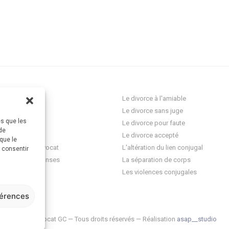
ocat Divorce
Le divorce à l'amiable
Le divorce sans juge
es que les
res
Le divorce pour faute
de
onnelle
Le divorce accepté
que le
question à un avocat
L'altération du lien conjugal
s consentir
 questions-réponses
La séparation de corps
ez-vous
Les violences conjugales
férences
© 2026 Avocat GC — Tous droits réservés — Réalisation
asap__studio