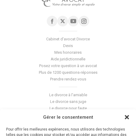
AVOCAT
Votre divorce simple et rapide
Cabinet d'avocat Divorce
Devis
Mes honoraires
Aide juridictionnelle
Posez votre question à un avocat
Plus de 1200 questions-réponses
Prendre rendez-vous
Le divorce à l'amiable
Le divorce sans juge
Le divorce pour faute
Le divorce accepté
Gérer le consentement
L'altération du lien conjugal
La séparation de corps
Pour offrir les meilleures expériences, nous utilisons des technologies
Les violences conjugales
telles que les cookies pour stocker et/ou accéder aux informations des