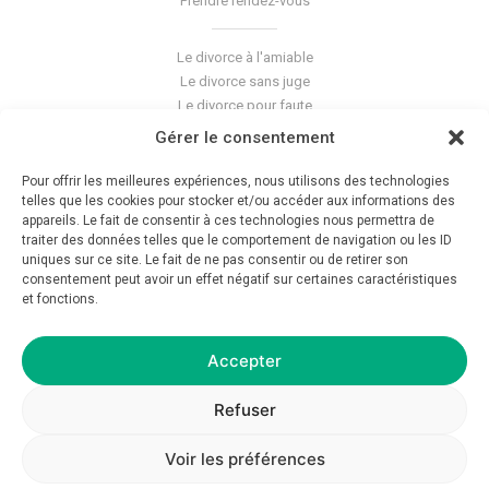
Prendre rendez-vous
Le divorce à l'amiable
Le divorce sans juge
Le divorce pour faute
Le divorce accepté
Gérer le consentement
L'altération du lien conjugal
La séparation de corps
Pour offrir les meilleures expériences, nous utilisons des technologies
Les violences conjugales
telles que les cookies pour stocker et/ou accéder aux informations des
appareils. Le fait de consentir à ces technologies nous permettra de
traiter des données telles que le comportement de navigation ou les ID
Le blog du cabinet
uniques sur ce site. Le fait de ne pas consentir ou de retirer son
consentement peut avoir un effet négatif sur certaines caractéristiques
Glossaire
et fonctions.
La pension alimentaire
Mentions légales
Déontologie
Accepter
Crédits
Politique de confidentialité
Refuser
Voir les préférences