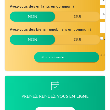
Avez-vous des enfants en commun ?
Avez-vous des biens immobiliers en commun ?
J'ac
< RET
étape suivante
PRENEZ RENDEZ-VOUS EN LIGNE