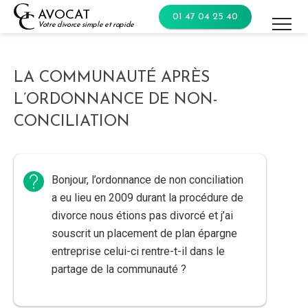
Skip
AVOCAT
01 47 04 25 40
to
Votre divorce simple et rapide
content
LA COMMUNAUTÉ APRÈS
L’ORDONNANCE DE NON-
CONCILIATION
Bonjour, l’ordonnance de non conciliation
a eu lieu en 2009 durant la procédure de
divorce nous étions pas divorcé et j’ai
souscrit un placement de plan épargne
entreprise celui-ci rentre-t-il dans le
partage de la communauté ?