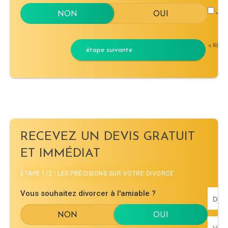
J'ac
< RET
étape suivante
RECEVEZ UN DEVIS GRATUIT
ET IMMÉDIAT
ÉTAPE 1/2 : LES PRÉCISIONS SUR VOTRE DIVORCE
Vous souhaitez divorcer à l'amiable ?