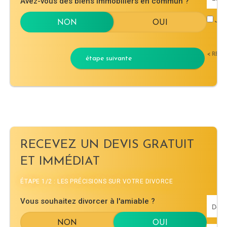
Avez-vous des biens immobiliers en commun ?
J'ac
< RET
étape suivante
RECEVEZ UN DEVIS GRATUIT
ET IMMÉDIAT
ÉTAPE 1/2 : LES PRÉCISIONS SUR VOTRE DIVORCE
Vous souhaitez divorcer à l'amiable ?