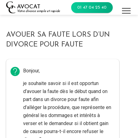
Skip
AVOCAT
01 47 04 25 40
to
Votre divorce simple et rapide
content
AVOUER SA FAUTE LORS D’UN
DIVORCE POUR FAUTE
Bonjour,
je souhaite savoir si il est opportun
d’avouer la faute dès le début quand on
part dans un divorce pour faute afin
d’alléger la procédure, que représente en
général les dommages et intérêts à
verser et le demandeur si il obtient gain
de cause pourra-t-il encore refuser le