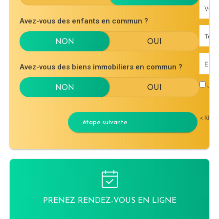
Avez-vous des enfants en commun ?
Avez-vous des biens immobiliers en commun ?
J'ac
< RET
étape suivante
PRENEZ RENDEZ-VOUS EN LIGNE