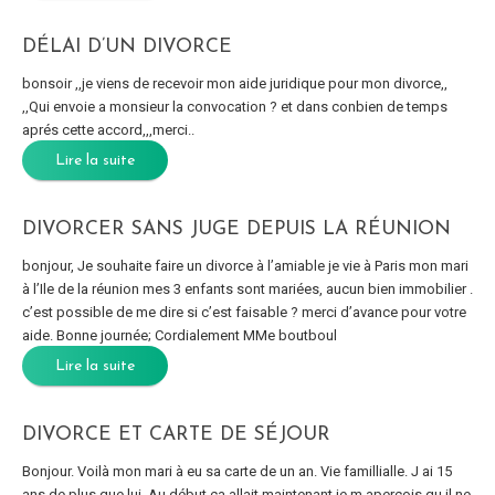
DÉLAI D’UN DIVORCE
bonsoir ,,je viens de recevoir mon aide juridique pour mon divorce,,
,,Qui envoie a monsieur la convocation ? et dans conbien de temps
aprés cette accord,,,merci..
Lire la suite
DIVORCER SANS JUGE DEPUIS LA RÉUNION
bonjour, Je souhaite faire un divorce à l’amiable je vie à Paris mon mari
à l’Ile de la réunion mes 3 enfants sont mariées, aucun bien immobilier .
c’est possible de me dire si c’est faisable ? merci d’avance pour votre
aide. Bonne journée; Cordialement MMe boutboul
Lire la suite
DIVORCE ET CARTE DE SÉJOUR
Bonjour. Voilà mon mari à eu sa carte de un an. Vie famillialle. J ai 15
ans de plus que lui. Au début ça allait maintenant je m aperçois qu il ne