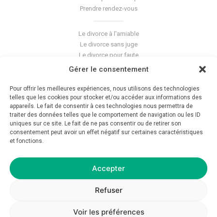
Prendre rendez-vous
Le divorce à l'amiable
Le divorce sans juge
Le divorce pour faute
Le divorce accepté
Gérer le consentement
L'altération du lien conjugal
La séparation de corps
Pour offrir les meilleures expériences, nous utilisons des technologies
Les violences conjugales
telles que les cookies pour stocker et/ou accéder aux informations des
appareils. Le fait de consentir à ces technologies nous permettra de
traiter des données telles que le comportement de navigation ou les ID
Le blog du cabinet
uniques sur ce site. Le fait de ne pas consentir ou de retirer son
consentement peut avoir un effet négatif sur certaines caractéristiques
Glossaire
et fonctions.
La pension alimentaire
Mentions légales
Déontologie
Accepter
Crédits
Politique de confidentialité
Refuser
Voir les préférences