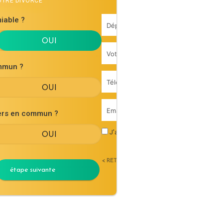
VOTRE DIVORCE
iable ?
mmun ?
iers en commun ?
J'accepte les
conditions générales d'uti
< RETOUR
étape suivante