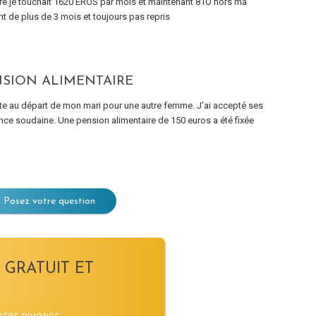
ire je touchait 1620 EROS par mois et maintenant 81O hors ma
t de plus de 3 mois et toujours pas repris
SION ALIMENTAIRE
ite au départ de mon mari pour une autre femme. J’ai accepté ses
nce soudaine. Une pension alimentaire de 150 euros a été fixée
Posez votre question
 GRATUIT ET