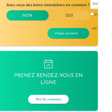
Avez-vous des biens immobiliers en commun ?
J'accepte l
< RETOUR
étape suivante
PRENEZ RENDEZ-VOUS EN
LIGNE
Voir les créneaux