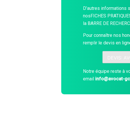
D’autres informations 
nos
FICHES PRATIQUE
la
BARRE DE RECHER
Pour connaître nos hono
remplir le devis en lig
DEVIS: A
Notre équipe reste à v
email
info@avocat-g