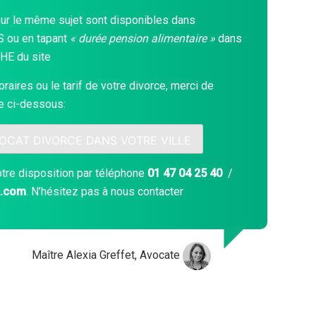
sur le même sujet sont disponibles dans
S
ou en tapant
« durée pension alimentaire »
dans
CHE
du site
raires ou le tarif de votre divorce, merci de
ne ci-dessous:
VOCAT DIVORCE DANS VOTRE VILLE
otre disposition par téléphone
01 47 04 25 40
/
c.com
. N’hésitez pas à nous contacter
Maître Alexia Greffet, Avocate