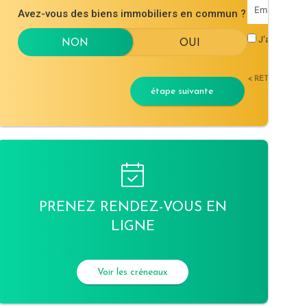
Avez-vous des biens immobiliers en commun ?
J'accepte l
< RETOUR
étape suivante
PRENEZ RENDEZ-VOUS EN
LIGNE
Voir les créneaux