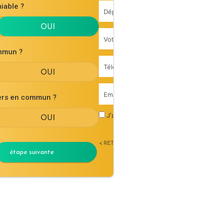
iable ?
mmun ?
iers en commun ?
J'accepte les
conditions générales d'uti
< RETOUR
étape suivante