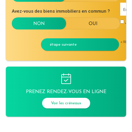
Avez-vous des biens immobiliers en commun ?
J'ac
< RET
étape suivante
PRENEZ RENDEZ-VOUS EN LIGNE
Voir les créneaux