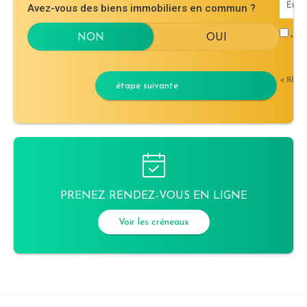
Avez-vous des biens immobiliers en commun ?
J'ac
< RET
étape suivante
PRENEZ RENDEZ-VOUS EN LIGNE
Voir les créneaux