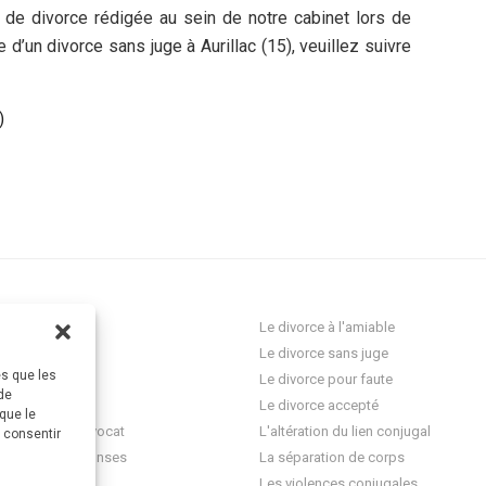
n de divorce rédigée au sein de notre cabinet lors de
d’un divorce sans juge à Aurillac (15), veuillez suivre
)
ocat Divorce
Le divorce à l'amiable
Le divorce sans juge
es que les
res
Le divorce pour faute
de
onnelle
Le divorce accepté
que le
question à un avocat
L'altération du lien conjugal
s consentir
 questions-réponses
La séparation de corps
ez-vous
Les violences conjugales