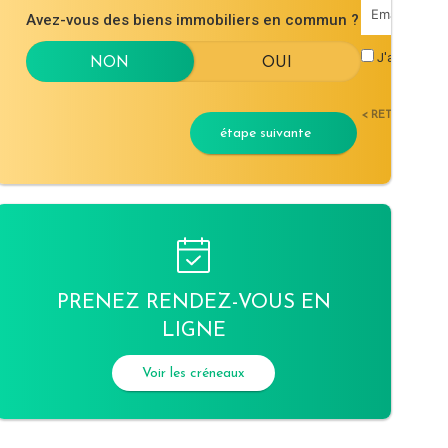
Avez-vous des biens immobiliers en commun ?
J'accepte l
< RETOUR
étape suivante
PRENEZ RENDEZ-VOUS EN
LIGNE
Voir les créneaux