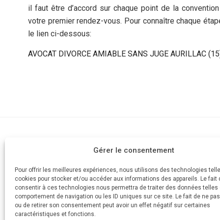
il faut être d’accord sur chaque point de la conventio
votre premier rendez-vous. Pour connaître chaque étape 
le lien ci-dessous:
AVOCAT DIVORCE AMIABLE SANS JUGE AURILLAC (15
Cabinet d'av
Gérer le consentement
AVOCAT
Devis
Votre divorce simple et rapide
Pour offrir les meilleures expériences, nous utilisons des technologies tell
Mes honorai
cookies pour stocker et/ou accéder aux informations des appareils. Le fait 
Aide juridicti
consentir à ces technologies nous permettra de traiter des données telles 
Posez votre 
comportement de navigation ou les ID uniques sur ce site. Le fait de ne pa
ou de retirer son consentement peut avoir un effet négatif sur certaines
Plus de 1200
caractéristiques et fonctions.
Prendre rend