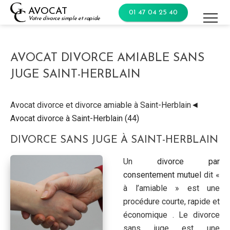
Skip
AVOCAT
01 47 04 25 40
to
Votre divorce simple et rapide
content
AVOCAT DIVORCE AMIABLE SANS
JUGE SAINT-HERBLAIN
Avocat divorce et divorce amiable à Saint-Herblain
◄
Avocat divorce à Saint-Herblain (44)
DIVORCE SANS JUGE À SAINT-HERBLAIN
Un
divorce par
consentement mutuel
dit «
à l’amiable » est une
procédure courte, rapide et
économique . Le divorce
sans juge est une