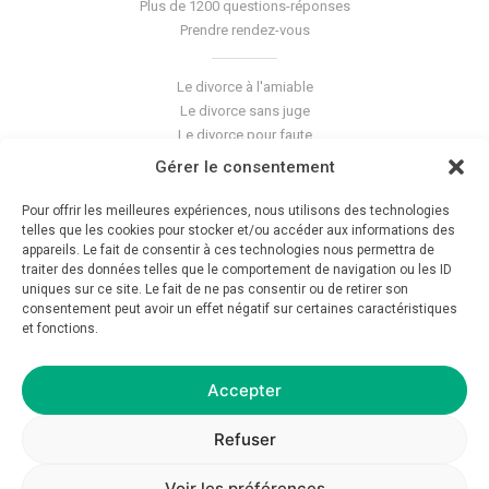
Plus de 1200 questions-réponses
Prendre rendez-vous
Le divorce à l'amiable
Le divorce sans juge
Le divorce pour faute
Le divorce accepté
Gérer le consentement
L'altération du lien conjugal
La séparation de corps
Pour offrir les meilleures expériences, nous utilisons des technologies
Les violences conjugales
telles que les cookies pour stocker et/ou accéder aux informations des
appareils. Le fait de consentir à ces technologies nous permettra de
traiter des données telles que le comportement de navigation ou les ID
Le blog du cabinet
uniques sur ce site. Le fait de ne pas consentir ou de retirer son
consentement peut avoir un effet négatif sur certaines caractéristiques
Glossaire
et fonctions.
La pension alimentaire
Mentions légales
Déontologie
Accepter
Crédits
Politique de confidentialité
Refuser
Voir les préférences