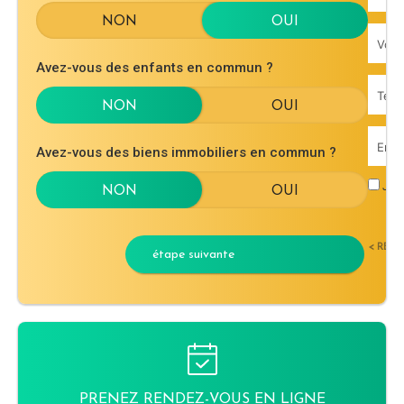
Avez-vous des enfants en commun ?
Avez-vous des biens immobiliers en commun ?
J'ac
< RET
étape suivante
PRENEZ RENDEZ-VOUS EN LIGNE