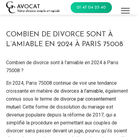
Skip
AVOCAT
01 47 04 25 40
to
Votre divorce simple et rapide
content
COMBIEN DE DIVORCE SONT À
L’AMIABLE EN 2024 À PARIS 75008
Combien de divorce sont à l’amiable en 2024 à Paris
75008 ?
En 2024, Paris 75008 continue de voir une tendance
croissante en matière de
divorces à l’amiable
, également
connus sous le terme de
divorce par consentement
mutuel
. Cette forme de dissolution du mariage est
devenue populaire depuis la réforme de 2017, qui a
simplifié la procédure en permettant aux couples de
divorcer sans passer devant un juge, pourvu qu’ils soient