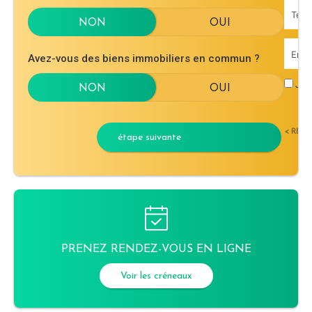
Avez-vous des biens immobiliers en commun ?
J'ac
< RET
étape suivante
PRENEZ RENDEZ-VOUS EN LIGNE
Voir les créneaux