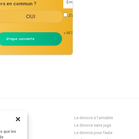
iers en commun ?
J'accepte les
conditions générales d'uti
< RETOUR
étape suivante
ocat Divorce
Le divorce à l'amiable
Le divorce sans juge
es que les
res
Le divorce pour faute
de