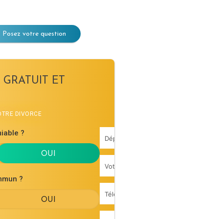
Posez votre question
 GRATUIT ET
VOTRE DIVORCE
iable ?
mmun ?