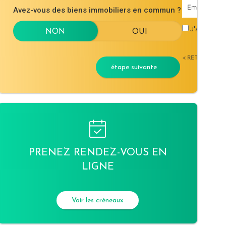
Avez-vous des biens immobiliers en commun ?
J'accepte l
< RETOUR
étape suivante
PRENEZ RENDEZ-VOUS EN
LIGNE
Voir les créneaux