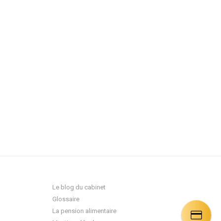
lisation
.
Recevoir mon devis
Le blog du cabinet
Glossaire
La pension alimentaire