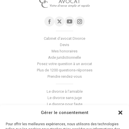
AVOCAT
Votre divorce simple et rapide
Cabinet d'avocat Divorce
Devis
Mes honoraires
Aide juridictionnelle
Posez votre question à un avocat
Plus de 1200 questions-réponses
Prendre rendez-vous
Le divorce à l'amiable
Le divorce sans juge
Le divorce pour faute
Le divorce accepté
Gérer le consentement
L'altération du lien conjugal
La séparation de corps
Pour offrir les meilleures expériences, nous utilisons des technologies