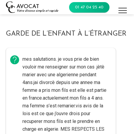
Skip
AVOCAT
01 47 04 25 40
to
Votre divorce simple et rapide
content
GARDE DE L’ENFANT À L’ÉTRANGER
mes salutations. je vous prie de bien
vouloir me renseigner sur mon cas .jètè
marier avec une algerienne pendant
4ans.jai divorcè depuis une annee ma
femme a pris mon fils est elle est partie
en france.actuelement mon fils a 4 ans.
ma femme s’est remarier.vis avis de la
lois est ce que j’ouvre drois pour
recuperer mons fils est le prendre en
charge en algerie. MES RESPECTS LES