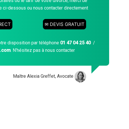
raires ou le tarif de votre divorce, merci de
gne ci-dessous ou nous contacter directement
RECT
✉ DEVIS GRATUIT
otre disposition par téléphone
01 47 04 25 40
/
c.com
. N’hésitez pas à nous contacter
Maître Alexia Greffet, Avocate