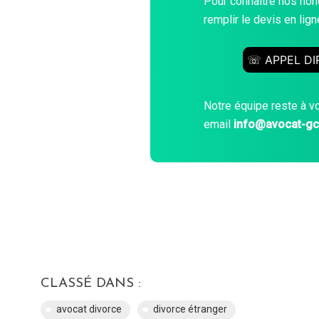
Pour connaître nos hono
remplir le devis en li
☏ APPEL DI
Notre équipe reste à v
email
info@avocat-g
CLASSÉ DANS :
avocat divorce
divorce étranger