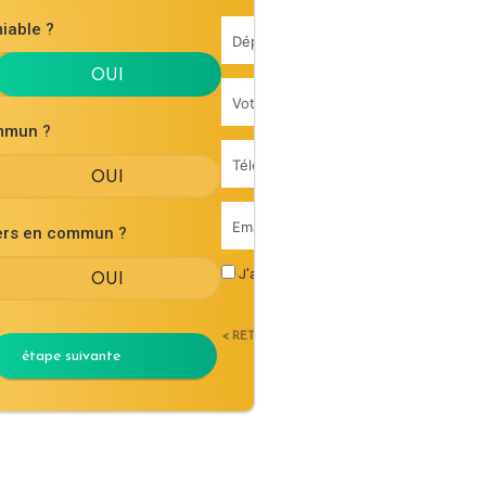
iable ?
mmun ?
iers en commun ?
J'accepte les
conditions générales d'uti
< RETOUR
étape suivante