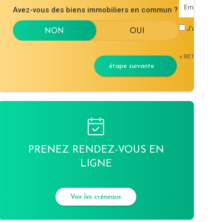
Avez-vous des biens immobiliers en commun ?
J'accepte l
< RETOUR
étape suivante
PRENEZ RENDEZ-VOUS EN
LIGNE
Voir les créneaux