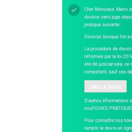
Cher Monsieur, Merci d
divorce sans juge depui
pratique suivante:
Divorcer lorsque l’on es
La procédure de divor
réformée par la loi 20
été dé judiciarisée, ce 
compétent, sauf cas da
LIRE LA SUITE
D’autres informations 
nos
FICHES PRATIQUE
Pour connaître nos hono
remplir le devis en lig