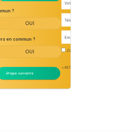
mmun ?
iers en commun ?
J'accepte les
conditions générales d'uti
< RETOUR
étape suivante