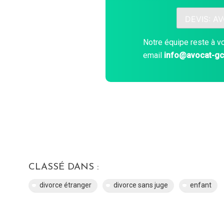
DEVIS: A
Notre équipe reste à v
email
info@avocat-g
CLASSÉ DANS :
divorce étranger
divorce sans juge
enfant