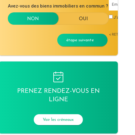
Avez-vous des biens immobiliers en commun ?
J'accepte l
< RETOUR
étape suivante
PRENEZ RENDEZ-VOUS EN
LIGNE
Voir les créneaux