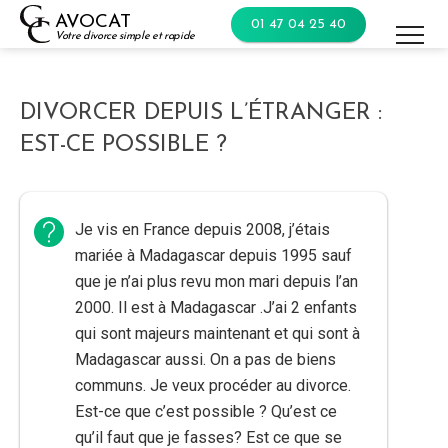
Skip
AVOCAT
01 47 04 25 40
to
Votre divorce simple et rapide
content
DIVORCER DEPUIS L’ÉTRANGER :
EST-CE POSSIBLE ?
Je vis en France depuis 2008, j’étais
mariée à Madagascar depuis 1995 sauf
que je n’ai plus revu mon mari depuis l’an
2000. Il est à Madagascar .J’ai 2 enfants
qui sont majeurs maintenant et qui sont à
Madagascar aussi. On a pas de biens
communs. Je veux procéder au divorce.
Est-ce que c’est possible ? Qu’est ce
qu’il faut que je fasses? Est ce que se