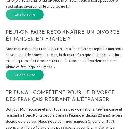
Italie (5 a 10 ans, la loi du divorce bref n’étant pas encore passée) je
souhaitais divorcer en France. Je ne […]
Lire la suite
PEUT-ON FAIRE RECONNAÎTRE UN DIVORCE
ÉTRANGER EN FRANCE ?
Mon mari a quitté la France pour s’installer en Chine. Depuis 3 ans nous
n’avons pas de nouvelles de lui, la dernière fois que j’ai parlé avec lui, il
m’a dit qu’il voulait divorcer. Est que le divorce qu’il va demander en
Chine va être légal en France ?
Lire la suite
TRIBUNAL COMPÉTENT POUR LE DIVORCE
DES FRANÇAIS RÉSIDANT À L’ÉTRANGER
Bonjour, Mon épouse et moi, tous les deux de nationalitée française et
résidant à Hong Kong depuis 6 ans (à l’etranger depuis 20 ans), avons
décidé de divorcer. Nous nous sommes mariés à Orléans en 1993,
avons une fille de 15 ans et ne possédons aucun bien matériel. La