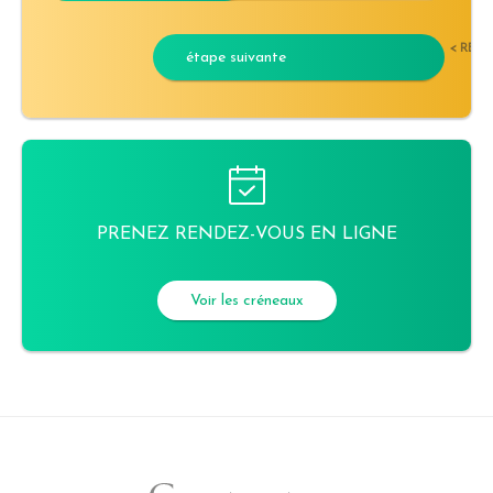
< RET
étape suivante
PRENEZ RENDEZ-VOUS EN LIGNE
Voir les créneaux