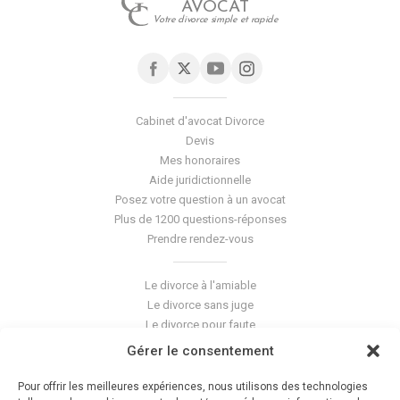
AVOCAT
Votre divorce simple et rapide
Cabinet d'avocat Divorce
Devis
Mes honoraires
Aide juridictionnelle
Posez votre question à un avocat
Plus de 1200 questions-réponses
Prendre rendez-vous
Le divorce à l'amiable
Le divorce sans juge
Le divorce pour faute
Le divorce accepté
Gérer le consentement
L'altération du lien conjugal
La séparation de corps
Pour offrir les meilleures expériences, nous utilisons des technologies