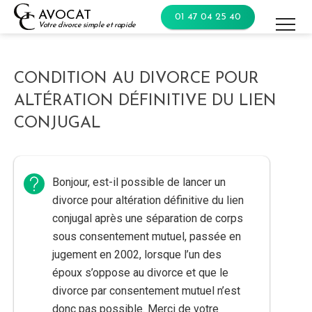
Skip
AVOCAT
01 47 04 25 40
to
Votre divorce simple et rapide
content
CONDITION AU DIVORCE POUR
ALTÉRATION DÉFINITIVE DU LIEN
CONJUGAL
Bonjour, est-il possible de lancer un
divorce pour altération définitive du lien
conjugal après une séparation de corps
sous consentement mutuel, passée en
jugement en 2002, lorsque l’un des
époux s’oppose au divorce et que le
divorce par consentement mutuel n’est
donc pas possible. Merci de votre