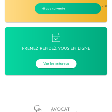
< RET
étape suivante
PRENEZ RENDEZ-VOUS EN LIGNE
Voir les créneaux
AVOCAT