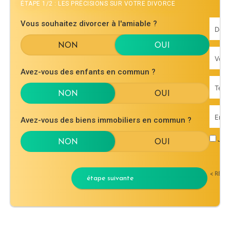
ÉTAPE 1/2 : LES PRÉCISIONS SUR VOTRE DIVORCE
Vous souhaitez divorcer à l'amiable ?
Avez-vous des enfants en commun ?
Avez-vous des biens immobiliers en commun ?
J'ac
< RET
étape suivante