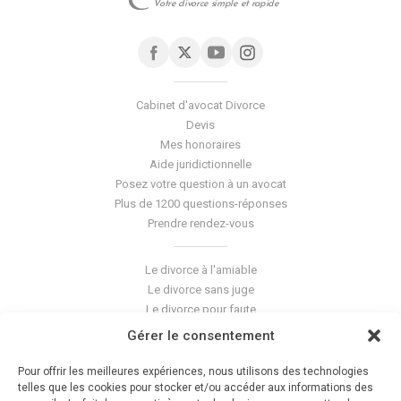
Votre divorce simple et rapide
Cabinet d'avocat Divorce
Devis
Mes honoraires
Aide juridictionnelle
Posez votre question à un avocat
Plus de 1200 questions-réponses
Prendre rendez-vous
Le divorce à l'amiable
Le divorce sans juge
Le divorce pour faute
Le divorce accepté
Gérer le consentement
L'altération du lien conjugal
La séparation de corps
Pour offrir les meilleures expériences, nous utilisons des technologies
Les violences conjugales
telles que les cookies pour stocker et/ou accéder aux informations des