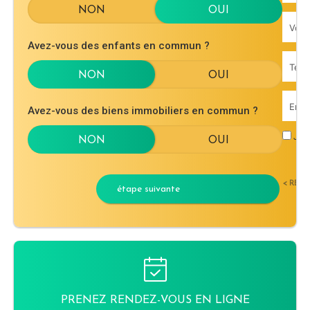
Avez-vous des enfants en commun ?
Avez-vous des biens immobiliers en commun ?
J'ac
< RET
étape suivante
PRENEZ RENDEZ-VOUS EN LIGNE