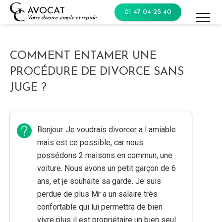
Skip
AVOCAT
01 47 04 25 40
to
Votre divorce simple et rapide
content
COMMENT ENTAMER UNE
PROCÉDURE DE DIVORCE SANS
JUGE ?
Bonjour. Je voudrais divorcer a l amiable
mais est ce possible, car nous
possédons 2 maisons en commun, une
voiture. Nous avons un petit garçon de 6
ans, et je souhaite sa garde. Je suis
perdue de plus Mr a un salaire très
confortable qui lui permettra de bien
vivre plus il est propriétaire un bien seul