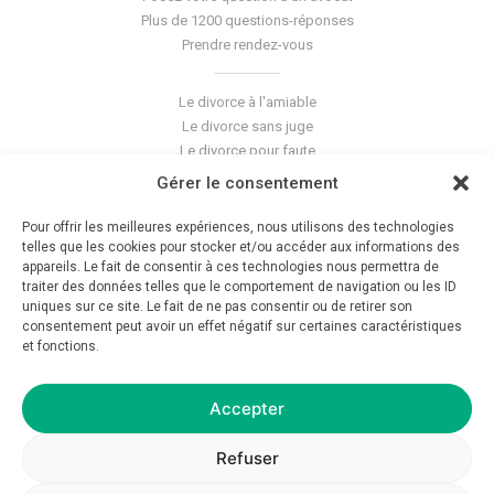
Plus de 1200 questions-réponses
Prendre rendez-vous
Le divorce à l'amiable
Le divorce sans juge
Le divorce pour faute
Le divorce accepté
Gérer le consentement
L'altération du lien conjugal
La séparation de corps
Pour offrir les meilleures expériences, nous utilisons des technologies
Les violences conjugales
telles que les cookies pour stocker et/ou accéder aux informations des
appareils. Le fait de consentir à ces technologies nous permettra de
traiter des données telles que le comportement de navigation ou les ID
Le blog du cabinet
uniques sur ce site. Le fait de ne pas consentir ou de retirer son
consentement peut avoir un effet négatif sur certaines caractéristiques
Glossaire
et fonctions.
La pension alimentaire
Mentions légales
Déontologie
Accepter
Crédits
Politique de confidentialité
Refuser