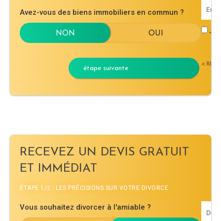
Avez-vous des biens immobiliers en commun ?
J'ac
< RET
étape suivante
RECEVEZ UN DEVIS GRATUIT
ET IMMÉDIAT
ÉTAPE 1/2 : LES PRÉCISIONS SUR VOTRE DIVORCE
Vous souhaitez divorcer à l'amiable ?