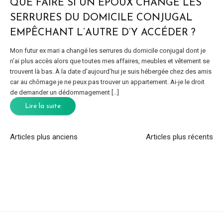
QUE FAIRE SI UN ÉPOUX CHANGE LES
SERRURES DU DOMICILE CONJUGAL
EMPÊCHANT L’AUTRE D’Y ACCÉDER ?
Mon futur ex mari a changé les serrures du domicile conjugal dont je
n’ai plus accès alors que toutes mes affaires, meubles et vêtement se
trouvent là bas. À la date d’aujourd’hui je suis hébergée chez des amis
car au chômage je ne peux pas trouver un appartement. Ai-je le droit
de demander un dédommagement […]
Lire la suite
Articles plus anciens
Articles plus récents
NAVIGATION
DES
ARTICLES