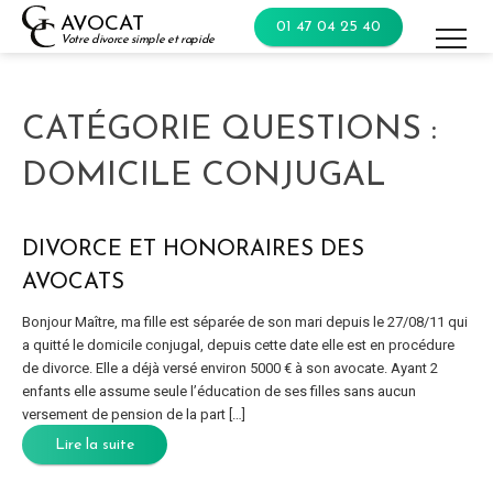
Skip
AVOCAT
01 47 04 25 40
to
Votre divorce simple et rapide
content
CATÉGORIE QUESTIONS :
DOMICILE CONJUGAL
DIVORCE ET HONORAIRES DES
AVOCATS
Bonjour Maître, ma fille est séparée de son mari depuis le 27/08/11 qui
a quitté le domicile conjugal, depuis cette date elle est en procédure
de divorce. Elle a déjà versé environ 5000 € à son avocate. Ayant 2
enfants elle assume seule l’éducation de ses filles sans aucun
versement de pension de la part […]
Lire la suite