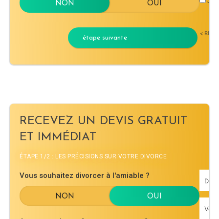
J'ac
< RET
étape suivante
RECEVEZ UN DEVIS GRATUIT
ET IMMÉDIAT
ÉTAPE 1/2 : LES PRÉCISIONS SUR VOTRE DIVORCE
Vous souhaitez divorcer à l'amiable ?