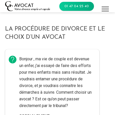
Skip
AVOCAT
01 47 04 25 40
to
Votre divorce simple et rapide
content
LA PROCÉDURE DE DIVORCE ET LE
CHOIX D’UN AVOCAT
Bonjour , ma vie de couple est devenue
un enfer, j’ai essayé de faire des efforts
pour mes enfants mais sans résultat. Je
voudrais entamer une procédure de
divorce, et je voudrais connaitre les
démarches à suivre. Comment choisir un
avocat ? Est ce qu’on peut passer
directement par le tribunal?