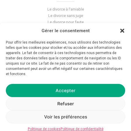
Le divorce à l'amiable
Le divorce sans juge
Le divorce pour faute
Le divorce accepté
Gérer le consentement
L'altération du lien conjugal
La séparation de corps
Pour offrir les meilleures expériences, nous utilisons des technologies
Les violences conjugales
telles que les cookies pour stocker et/ou accéder aux informations des
appareils. Le fait de consentir à ces technologies nous permettra de
traiter des données telles que le comportement de navigation ou les ID
Le blog du cabinet
uniques sur ce site. Le fait de ne pas consentir ou de retirer son
consentement peut avoir un effet négatif sur certaines caractéristiques
Glossaire
et fonctions.
La pension alimentaire
Mentions légales
Déontologie
Accepter
Crédits
Politique de confidentialité
Refuser
Voir les préférences
© 2026 Avocat GC — Tous droits réservés — Réalisation
asap__studio
Politique de cookies
Politique de confidentialité