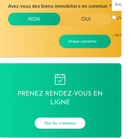
Avez-vous des biens immobiliers en commun ?
J'accepte l
< RETOUR
étape suivante
PRENEZ RENDEZ-VOUS EN
LIGNE
Voir les créneaux