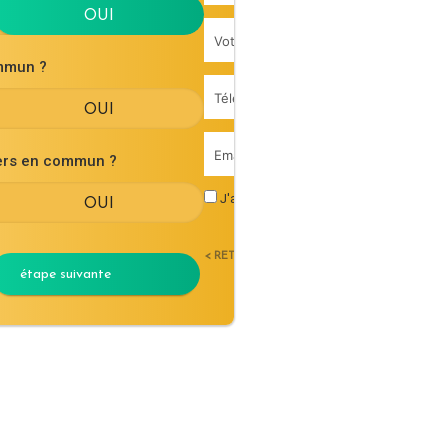
mmun ?
iers en commun ?
J'accepte les
conditions générales d'uti
< RETOUR
étape suivante