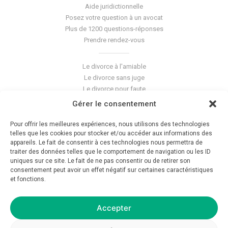
Aide juridictionnelle
Posez votre question à un avocat
Plus de 1200 questions-réponses
Prendre rendez-vous
Le divorce à l'amiable
Le divorce sans juge
Le divorce pour faute
Le divorce accepté
Gérer le consentement
L'altération du lien conjugal
La séparation de corps
Pour offrir les meilleures expériences, nous utilisons des technologies
Les violences conjugales
telles que les cookies pour stocker et/ou accéder aux informations des
appareils. Le fait de consentir à ces technologies nous permettra de
traiter des données telles que le comportement de navigation ou les ID
Le blog du cabinet
uniques sur ce site. Le fait de ne pas consentir ou de retirer son
consentement peut avoir un effet négatif sur certaines caractéristiques
Glossaire
et fonctions.
La pension alimentaire
Mentions légales
Déontologie
Accepter
Crédits
Politique de confidentialité