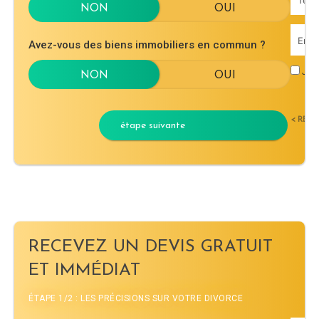
Avez-vous des biens immobiliers en commun ?
J'ac
< RET
étape suivante
RECEVEZ UN DEVIS GRATUIT
ET IMMÉDIAT
ÉTAPE 1/2 : LES PRÉCISIONS SUR VOTRE DIVORCE