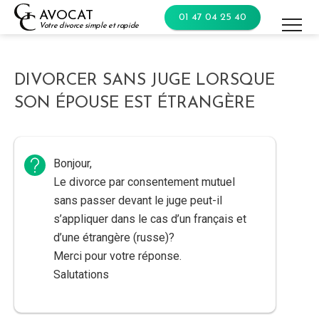
Skip
AVOCAT
01 47 04 25 40
to
Votre divorce simple et rapide
content
DIVORCER SANS JUGE LORSQUE
SON ÉPOUSE EST ÉTRANGÈRE
Bonjour,
Le divorce par consentement mutuel
sans passer devant le juge peut-il
s’appliquer dans le cas d’un français et
d’une étrangère (russe)?
Merci pour votre réponse.
Salutations