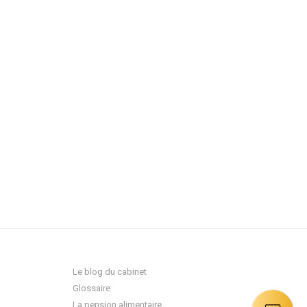
lisation
.
Recevoir mon devis
Le blog du cabinet
Glossaire
La pension alimentaire