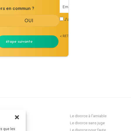
iers en commun ?
J'accepte les
conditions générales d'uti
< RETOUR
étape suivante
ocat Divorce
Le divorce à l'amiable
Le divorce sans juge
es que les
res
Le divorce pour faute