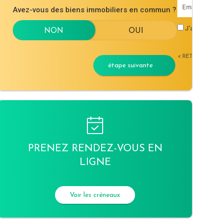
Avez-vous des biens immobiliers en commun ?
J'accepte l
< RETOUR
étape suivante
PRENEZ RENDEZ-VOUS EN
LIGNE
Voir les créneaux