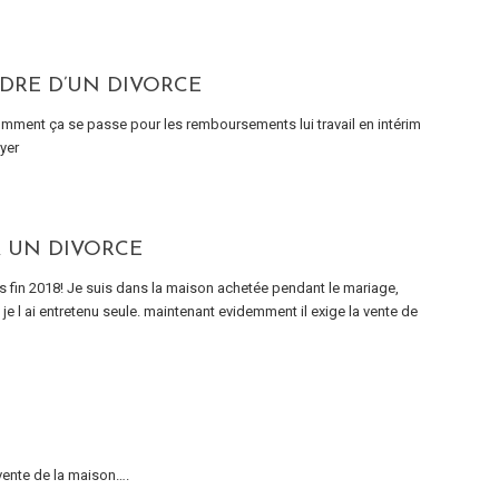
DRE D’UN DIVORCE
omment ça se passe pour les remboursements lui travail en intérim
ayer
À UN DIVORCE
s fin 2018! Je suis dans la maison achetée pendant le mariage,
e l ai entretenu seule. maintenant evidemment il exige la vente de
 vente de la maison….