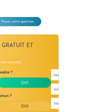
Posez votre question
 GRATUIT ET
VOTRE DIVORCE
iable ?
mmun ?