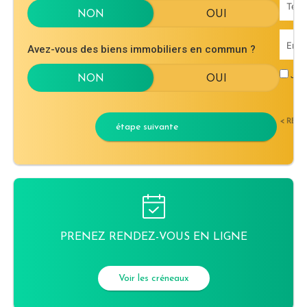
Avez-vous des biens immobiliers en commun ?
J'ac
< RET
étape suivante
PRENEZ RENDEZ-VOUS EN LIGNE
Voir les créneaux