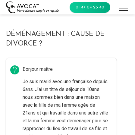
Skip
AVOCAT
01 47 04 25 40
to
Votre divorce simple et rapide
content
DÉMÉNAGEMENT : CAUSE DE
DIVORCE ?
Bonjour maître
Je suis marié avec une française depuis
6ans. J’ai un titre de séjour de 10ans
nous sommes bien dans une maison
avec la fille de ma femme agée de
21ans et qui travaille dans une autre ville
et là ma femme veut déménager pour se
rapprocher du lieu de travail de sa file et