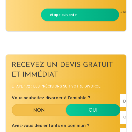
< RET
étape suivante
RECEVEZ UN DEVIS GRATUIT
ET IMMÉDIAT
ÉTAPE 1/2 : LES PRÉCISIONS SUR VOTRE DIVORCE
Vous souhaitez divorcer à l'amiable ?
Avez-vous des enfants en commun ?