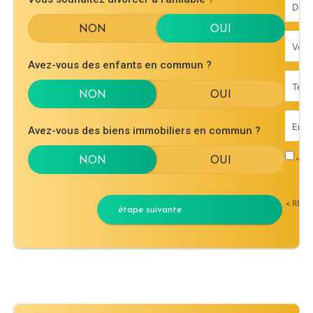
Avez-vous des enfants en commun ?
Avez-vous des biens immobiliers en commun ?
J'ac
< RET
étape suivante