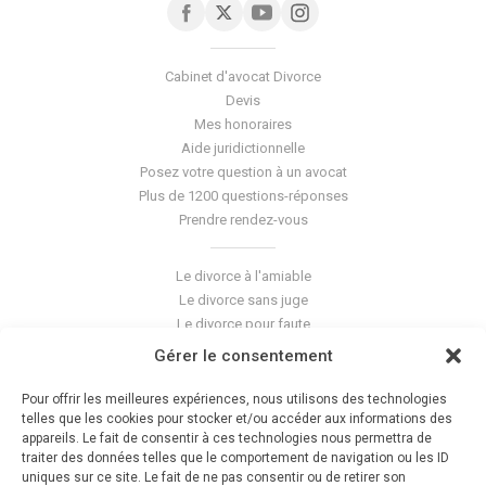
Cabinet d'avocat Divorce
Devis
Mes honoraires
Aide juridictionnelle
Posez votre question à un avocat
Plus de 1200 questions-réponses
Prendre rendez-vous
Le divorce à l'amiable
Le divorce sans juge
Le divorce pour faute
Le divorce accepté
Gérer le consentement
L'altération du lien conjugal
La séparation de corps
Pour offrir les meilleures expériences, nous utilisons des technologies
Les violences conjugales
telles que les cookies pour stocker et/ou accéder aux informations des
appareils. Le fait de consentir à ces technologies nous permettra de
traiter des données telles que le comportement de navigation ou les ID
Le blog du cabinet
uniques sur ce site. Le fait de ne pas consentir ou de retirer son