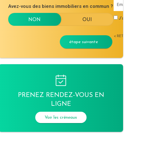
Avez-vous des biens immobiliers en commun ?
J'accepte l
< RETOUR
étape suivante
PRENEZ RENDEZ-VOUS EN
LIGNE
Voir les créneaux