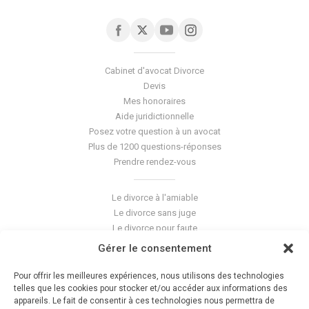
Cabinet d'avocat Divorce
Devis
Mes honoraires
Aide juridictionnelle
Posez votre question à un avocat
Plus de 1200 questions-réponses
Prendre rendez-vous
Le divorce à l'amiable
Le divorce sans juge
Le divorce pour faute
Le divorce accepté
Gérer le consentement
L'altération du lien conjugal
La séparation de corps
Pour offrir les meilleures expériences, nous utilisons des technologies
Les violences conjugales
telles que les cookies pour stocker et/ou accéder aux informations des
appareils. Le fait de consentir à ces technologies nous permettra de