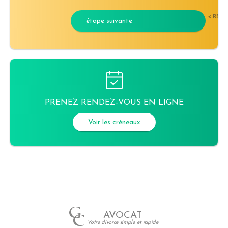
< RET
étape suivante
PRENEZ RENDEZ-VOUS EN LIGNE
Voir les créneaux
AVOCAT
Votre divorce simple et rapide