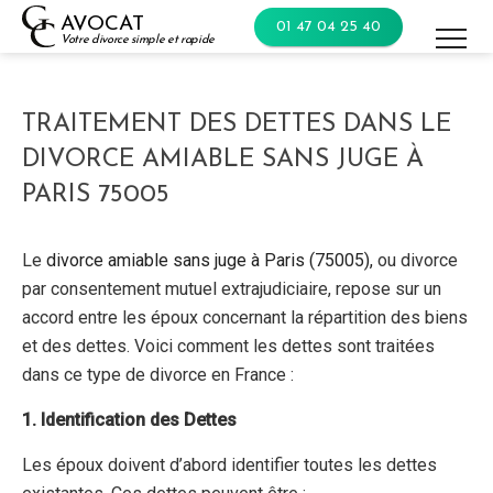
Skip
AVOCAT
01 47 04 25 40
to
Votre divorce simple et rapide
content
TRAITEMENT DES DETTES DANS LE
DIVORCE AMIABLE SANS JUGE À
PARIS 75005
Le
divorce amiable
sans juge
à Paris (75005),
ou divorce
par consentement mutuel extrajudiciaire, repose sur un
accord entre les époux concernant la répartition des biens
et des dettes. Voici comment les dettes sont traitées
dans ce type de divorce en France :
1. Identification des Dettes
Les époux doivent d’abord identifier toutes les dettes