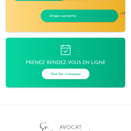
< RET
étape suivante
PRENEZ RENDEZ-VOUS EN LIGNE
Voir les créneaux
AVOCAT