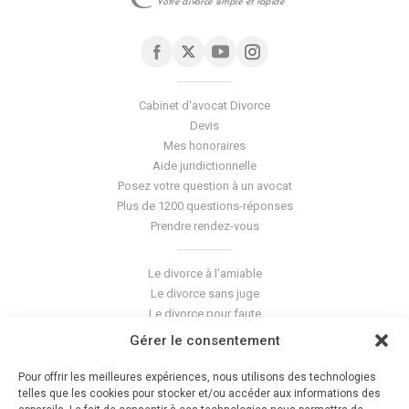
Votre divorce simple et rapide
Cabinet d'avocat Divorce
Devis
Mes honoraires
Aide juridictionnelle
Posez votre question à un avocat
Plus de 1200 questions-réponses
Prendre rendez-vous
Le divorce à l'amiable
Le divorce sans juge
Le divorce pour faute
Le divorce accepté
Gérer le consentement
L'altération du lien conjugal
La séparation de corps
Pour offrir les meilleures expériences, nous utilisons des technologies
Les violences conjugales
telles que les cookies pour stocker et/ou accéder aux informations des