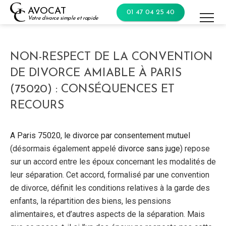
Skip
AVOCAT
01 47 04 25 40
to
Votre divorce simple et rapide
content
NON-RESPECT DE LA CONVENTION
DE DIVORCE AMIABLE À PARIS
(75020) : CONSÉQUENCES ET
RECOURS
A Paris 75020, le divorce par consentement mutuel
(désormais également appelé
divorce sans juge
) repose
sur un accord entre les époux concernant les modalités de
leur séparation. Cet accord, formalisé par une convention
de divorce, définit les conditions relatives à la garde des
enfants, la répartition des biens, les pensions
alimentaires, et d’autres aspects de la séparation. Mais