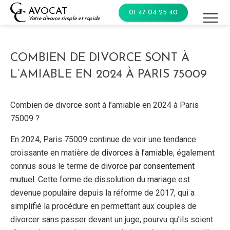
Skip
AVOCAT
01 47 04 25 40
to
Votre divorce simple et rapide
content
COMBIEN DE DIVORCE SONT À
L’AMIABLE EN 2024 À PARIS 75009
Combien de divorce sont à l’amiable en 2024 à Paris
75009 ?
En 2024, Paris 75009 continue de voir une tendance
croissante en matière de
divorces à l’amiable
, également
connus sous le terme de
divorce par consentement
mutuel
. Cette forme de dissolution du mariage est
devenue populaire depuis la réforme de 2017, qui a
simplifié la procédure en permettant aux couples de
divorcer sans passer devant un juge, pourvu qu’ils soient