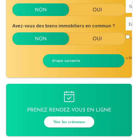
Avez-vous des biens immobiliers en commun ?
J'ac
< RET
étape suivante
PRENEZ RENDEZ-VOUS EN LIGNE
Voir les créneaux