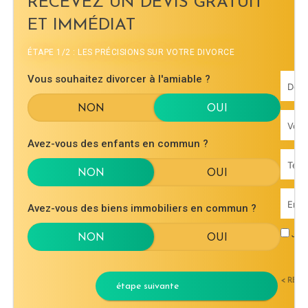
RECEVEZ UN DEVIS GRATUIT
ET IMMÉDIAT
ÉTAPE 1/2 : LES PRÉCISIONS SUR VOTRE DIVORCE
Vous souhaitez divorcer à l'amiable ?
Avez-vous des enfants en commun ?
Avez-vous des biens immobiliers en commun ?
J'ac
< RET
étape suivante