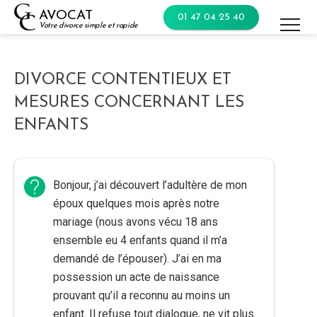
Skip
AVOCAT
01 47 04 25 40
to
Votre divorce simple et rapide
content
DIVORCE CONTENTIEUX ET
MESURES CONCERNANT LES
ENFANTS
Bonjour, j’ai découvert l’adultère de mon
époux quelques mois après notre
mariage (nous avons vécu 18 ans
ensemble eu 4 enfants quand il m’a
demandé de l’épouser). J’ai en ma
possession un acte de naissance
prouvant qu’il a reconnu au moins un
enfant. Il refuse tout dialogue, ne vit plus