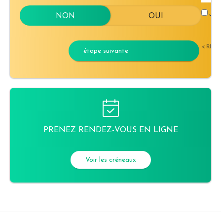
J'ac
< RET
étape suivante
PRENEZ RENDEZ-VOUS EN LIGNE
Voir les créneaux