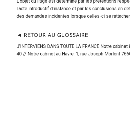
L’objet du litige est déterminé par les prétentions resp
l’acte introductif d’instance et par les conclusions en dé
des demandes incidentes lorsque celles-ci se rattachent 
◄ RETOUR AU GLOSSAIRE
J’INTERVIENS DANS TOUTE LA FRANCE
Notre cabinet 
40 //
Notre cabinet au Havre
: 1, rue Joseph Morlent 76