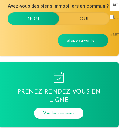
Avez-vous des biens immobiliers en commun ?
J'accepte l
< RETOUR
étape suivante
PRENEZ RENDEZ-VOUS EN
LIGNE
Voir les créneaux