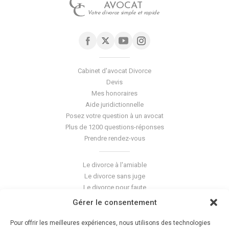
AVOCAT
Votre divorce simple et rapide
Cabinet d'avocat Divorce
Devis
Mes honoraires
Aide juridictionnelle
Posez votre question à un avocat
Plus de 1200 questions-réponses
Prendre rendez-vous
Le divorce à l'amiable
Le divorce sans juge
Le divorce pour faute
Le divorce accepté
Gérer le consentement
L'altération du lien conjugal
La séparation de corps
Pour offrir les meilleures expériences, nous utilisons des technologies