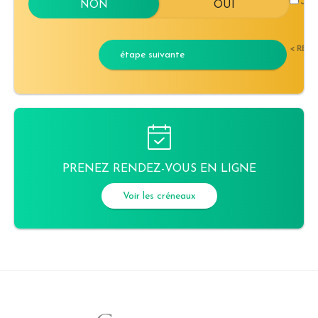
J'ac
< RET
étape suivante
PRENEZ RENDEZ-VOUS EN LIGNE
Voir les créneaux