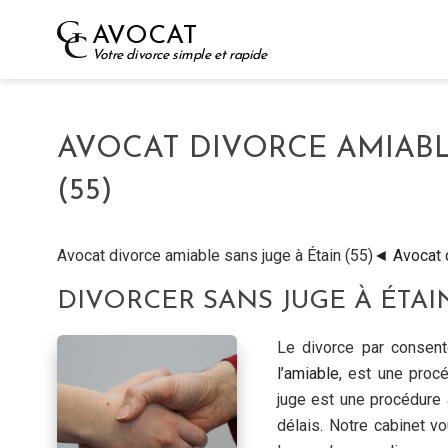
Skip
AVOCAT
to
Votre divorce simple et rapide
content
AVOCAT DIVORCE AMIABL
(55)
Avocat divorce amiable sans juge à Étain (55)
◄ Avocat d
DIVORCER SANS JUGE À ÉTAIN
Le divorce par conse
l’amiable
, est une proc
juge est une procédure 
délais. Notre cabinet v