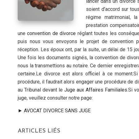
lancer dans un divorce s
soient d’accord sur tous
régime matrimonial, l
prestation compensatoir
une
convention de divorce
réglant toutes les conséque
puis nous vous envoyons le projet de convention 
réception. Les époux ont, par la suite, un délai de 15 jo
Une fois les documents signés, la convention de divor
nous la transmettions au notaire. Ce dernier enregistrer
certaine.Le divorce est alors officiel à ce moment.S
procédure, il faudrait alors engager une procédure de 
au Tribunal devant le
Juge aux Affaires Familiales
.Si v
juge, veuillez consulter notre page:
► AVOCAT DIVORCE SANS JUGE
ARTICLES LIÉS