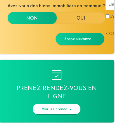
Avez-vous des biens immobiliers en commun ?
J'accepte l
< RETOUR
étape suivante
PRENEZ RENDEZ-VOUS EN
LIGNE
Voir les créneaux